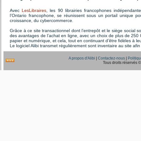
Avec
LesLibraires
, les 90 librairies francophones indépendan
l’Ontario francophone, se réunissent sous un portail unique p
croissance, du cybercommerce.
Grâce à ce site transactionnel dont l’entrepôt et le siège social s
des avantages de l’achat en ligne, avec un choix de plus de 250 
papier et numérique, et cela, tout en continuant d’être fidèles à le
Le logiciel Alibi transmet régulièrement sont inventaire au site afin 
A propos d'Alibi
|
Contactez-nous
|
Politiqu
Tous droits réservés © 