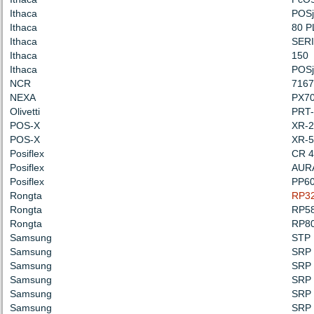
Ithaca
POSj
Ithaca
80 P
Ithaca
SERI
Ithaca
150
Ithaca
POSj
NCR
7167
NEXA
PX7
Olivetti
PRT-
POS-X
XR-2
POS-X
XR-5
Posiflex
CR 4
Posiflex
AUR
Posiflex
PP60
Rongta
RP3
Rongta
RP5
Rongta
RP8
Samsung
STP 
Samsung
SRP 
Samsung
SRP
Samsung
SRP
Samsung
SRP 
Samsung
SRP 