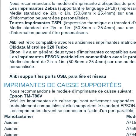
Nous recommandons le modèle d'imprimante à étiquettes de prix 
Les imprimantes Zebra
(supportant le language ZPLII) (impressi
Media standard de 2in. x 1in. (50.8mm x 25.4mm) sur une c
d'information peuvent être personalisées.
Toutes imprimantes TSPL
(impression thermique ou transfert d'
Media standard de 2in. x 1in. (50.8mm x 25.4mm) sur une c
d'information peuvent être personalisées.
Alibi est rétro compatible avec les anciennes imprimantes matriciel
Okidata Microline 320 Turbo
Sinon, il y a en général deux types d'imprimantes compatibles avec
Les imprimantes EPSON matricielles compatibles avec le p
Media standard de 2in. x 1in. (50.8mm x 25.4mm) sur une ou deux
personalisée.
Alibi support les ports USB, parallèle et réseau
IMPRIMANTES DE CAISSE SUPPORTÉES
Nous recommandons le modèle d'imprimante de caisse suivant :
Epson TM-T88V
Voici les imprimantes de caisse qui sont activement supportées 
probablement compatibles si elles supportent le standard EPSO
Les imprimantes doivent se connecter à l'aide d'un port parallèle
Manufacturier
Mod
Axiohm
A71
Axiohm
A75
Axiohm
A79