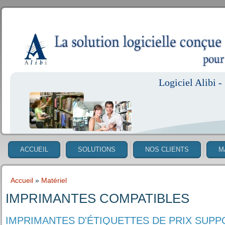
Logiciel Alibi - 
ACCUEIL
SOLUTIONS
NOS CLIENTS
M
Accueil
»
Matériel
VOUS ÊTES ICI
IMPRIMANTES COMPATIBLES
IMPRIMANTES D'ÉTIQUETTES DE PRIX SUP