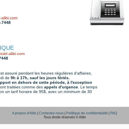
-alibi.com
8-7448
IQUE
ciel-alibi.com
7448
st assuré pendant les heures régulières d'affaires,
edi de
9h à 17h, sauf les jours fériés.
port en dehors de cette période, à l'exception
ont traitées comme des
appels d'urgence
. Le temps
lon un tarif horaire de 95$, avec un minimum de 30
A propos d'Alibi
|
Contactez-nous
|
Politique de confidentialité
|
FAQ
Tous droits réservés © Alibi