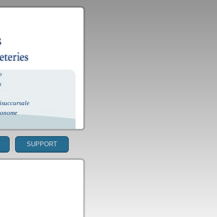
o
k
l
isuccursale
tonome
SUPPORT