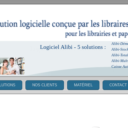
Alibi-Dém
Logiciel Alibi - 5 solutions :
Alibi-Stoc
Alibi-Tota
Alibi-Mult
Caisse Au
LUTIONS
NOS CLIENTS
MATÉRIEL
CONTACT
I