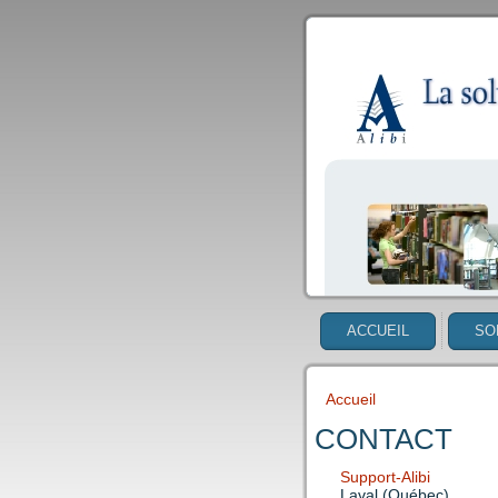
ACCUEIL
SO
Accueil
VOUS ÊTES IC
CONTACT
Support-Alibi
Laval (Québec)