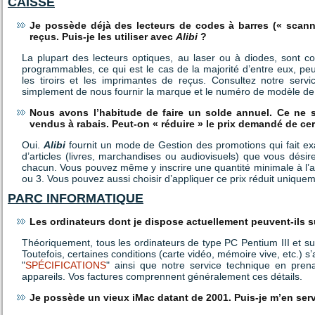
CAISSE
Je possède déjà des lecteurs de codes à barres (« scanne
reçus. Puis-je les utiliser avec
Alibi
?
La plupart des lecteurs optiques, au laser ou à diodes, sont 
programmables, ce qui est le cas de la majorité d’entre eux, pe
les tiroirs et les imprimantes de reçus. Consultez notre serv
simplement de nous fournir la marque et le numéro de modèle de
Nous avons l’habitude de faire un solde annuel. Ce ne s
vendus à rabais. Peut-on « réduire » le prix demandé de ce
Oui.
Alibi
fournit un mode de Gestion des promotions qui fait ex
d’articles (livres, marchandises ou audiovisuels) que vous désir
chacun. Vous pouvez même y inscrire une quantité minimale à l’a
ou 3. Vous pouvez aussi choisir d’appliquer ce prix réduit uniqueme
PARC INFORMATIQUE
Les ordinateurs dont je dispose actuellement peuvent-ils 
Théoriquement, tous les ordinateurs de type PC Pentium III et su
Toutefois, certaines conditions (carte vidéo, mémoire vive, etc.) s
"
SPÉCIFICATIONS
" ainsi que notre service technique en pren
appareils. Vos factures comprennent généralement ces détails.
Je possède un vieux iMac datant de 2001. Puis-je m’en ser