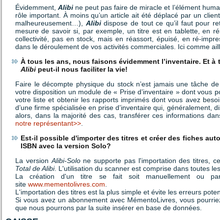
Évidemment,
Alibi
ne peut pas faire de miracle et l’élément humai
rôle important. À moins qu’un article ait été déplacé par un client
malheureusement…),
Alibi
dispose de tout ce qu’il faut pour r
mesure de savoir si, par exemple, un titre est en tablette, en r
collectivité, pas en stock, mais en réassort, épuisé, en ré-impr
dans le déroulement de vos activités commerciales. Ici comme ail
À tous les ans, nous faisons évidemment l’inventaire. Et à
Alibi
peut-il nous faciliter la vie!
Faire le décompte physique du stock n’est jamais une tâche de
votre disposition un module de « Prise d’inventaire » dont vous po
votre liste et obtenir les rapports imprimés dont vous avez beso
d’une firme spécialisée en prise d’inventaire qui, généralement,
alors, dans la majorité des cas, transférer ces informations da
notre représentant>>
.
Est-il possible d'importer des titres et créer des fiches au
ISBN avec la version Solo?
La version
Alibi-Solo
ne supporte pas l'importation des titres, 
Total de Alibi
. L'utilisation du scanner est comprise dans toutes les
La création d'un titre se fait soit manuellement ou pa
site
www.mementolivres.com
.
L'importation des titres est la plus simple et évite les erreurs pote
Si vous avez un abonnement avec MémentoLivres, vous pourriez s
que nous pourrons par la suite insérer en base de données.