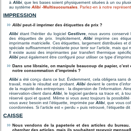
à
Alibi
, que les bases soient physiquement situées à un ou plus
au système
Alibi
-Multisuccursales
.
Parlez-en à notre représen
IMPRESSION
Alibi
peut-il imprimer des étiquettes de prix ?
Alibi
étant l’héritier du logiciel
Gestlivre
, nous avons conservé 
des étiquettes de prix. Implicitement,
Alibi
imprime ces étique
imprimante matricielle. Ces étiquettes, largement distribuées et d
spéciale suffisamment résistante pour tenir sur l’article, mais qui
Il existe aussi des imprimantes par transfert thermique spécifi
Alibi
peut également être configuré pour utiliser ce type d’imprim
Dans une librairie, on manipule beaucoup de papier, c’e
notre consommation d’imprimés ?
Alibi
a été conçu dans ce but. Évidemment, cela obligera sans d
travail, mais le résultat est probant.
Alibi
devient le centre d’infor
de la majorité des entreprises : la dispersion de l’information. Ain
réservation-client dans
Alibi
, le logiciel gardera sa trace et, à 
réservé quoi et quand. Même si vous avez toujours la possibilité 
vous avez besoin est l’étiquette, imprimée par
Alibi
, que vous coll
coordonnées. Si l’article est « perdu » puis retrouvé, l’étiquette dit 
CAISSE
Nous vendons de la papeterie et des articles du bureau. 
chercher des articles, mais ils souhaitent recevoir mensuel