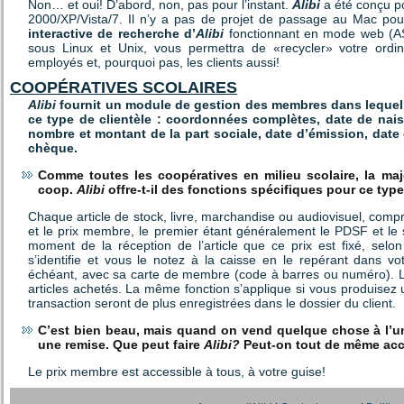
Non… et oui! D’abord, non, pas pour l’instant.
Alibi
a été conçu p
2000/XP/Vista/7. Il n’y a pas de projet de passage au Mac pour l
interactive de recherche d’
Alibi
fonctionnant en mode web (AS
sous Linux et Unix, vous permettra de «recycler» votre ord
employés et, pourquoi pas, les clients aussi!
COOPÉRATIVES SCOLAIRES
Alibi
fournit un module de gestion des membres dans lequel v
ce type de clientèle : coordonnées complètes, date de nai
nombre et montant de la part sociale, date d’émission, dat
chèque.
Comme toutes les coopératives en milieu scolaire, la maj
coop.
Alibi
offre-t-il des fonctions spécifiques pour ce type
Chaque article de stock, livre, marchandise ou audiovisuel, compren
et le prix membre, le premier étant généralement le PDSF et le s
moment de la réception de l’article que ce prix est fixé, selon
s’identifie et vous le notez à la caisse en le repérant dans
échéant, avec sa carte de membre (code à barres ou numéro). 
articles achetés. La même fonction s’applique si vous produisez u
transaction seront de plus enregistrées dans le dossier du client.
C’est bien beau, mais quand on vend quelque chose à l’u
une remise. Que peut faire
Alibi?
Peut-on tout de même acc
Le prix membre est accessible à tous, à votre guise!