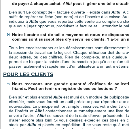
de payer à chaque achat.
Alibi
peut-il gérer une telle situat
Bien sûr! Le concept de « facture ouverte » existe dans
Alibi
. À 
suffit de repérer sa fiche (son nom) et de l’inscrire à la caisse.
indiquez à
Alibi
que vous reportez cette vente au compte du clie
que vous jugez opportun, produisez la facture et… attendez le pa
Notre librairie est de taille moyenne et nous ne disposon
commis sont susceptibles d’y servir les clients. Y a-t-il un 
Tous les encaissements et les décaissements sont directement impu
la session de travail sur le logiciel. Chaque utilisateur doit donc 
deux lettres, ou des chiffres. Rien de complexe, mais quelque
permet de bloquer la saisie d’une transaction jusqu’à ce qu’un ut
passer facilement et rapidement d’un utilisateur à un autre et ains
POUR LES CLIENTS
Nous recevons une grande quantité d’offices de collecti
friands. Peut-on tenir un registre de ces collections ?
Bien sûr et plus encore!
Alibi
est muni d’un module de publipostag
clientèle, mais vous fournit un outil précieux pour répondre aux col
nouveautés. Le principe est fort simple : inscrivez votre client à c
de l’intérêt et
Alibi
confectionnera automatiquement une liste de
envoi à l’autre,
Alibi
se souvient de la date d’envoi précédente. L
d'aller encore plus loin! Si vous désirez expédier ces titres en 
stock par
Alibi
et placés en expédition. Il ne vous reste qu’à met