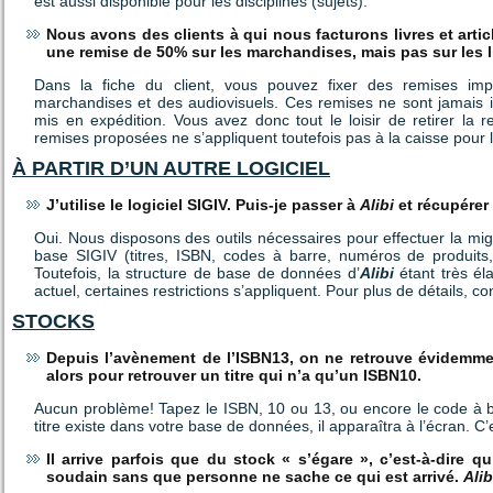
est aussi disponible pour les disciplines (sujets).
Nous avons des clients à qui nous facturons livres et art
une remise de 50% sur les marchandises, mais pas sur les
Dans la fiche du client, vous pouvez fixer des remises implic
marchandises et des audiovisuels. Ces remises ne sont jamais i
mis en expédition. Vous avez donc tout le loisir de retirer la r
remises proposées ne s’appliquent toutefois pas à la caisse pour
À PARTIR D’UN AUTRE LOGICIEL
J’utilise le logiciel SIGIV. Puis-je passer à
Alibi
et récupérer
Oui. Nous disposons des outils nécessaires pour effectuer la mi
base SIGIV (titres, ISBN, codes à barre, numéros de produits, q
Toutefois, la structure de base de données d’
Alibi
étant très éla
actuel, certaines restrictions s’appliquent. Pour plus de détails, c
STOCKS
Depuis l’avènement de l’ISBN13, on ne retrouve évidemment
alors pour retrouver un titre qui n’a qu’un ISBN10.
Aucun problème! Tapez le ISBN, 10 ou 13, ou encore le code à
titre existe dans votre base de données, il apparaîtra à l’écran. C’
Il arrive parfois que du stock « s’égare », c’est-à-dire qu
soudain sans que personne ne sache ce qui est arrivé.
Alib